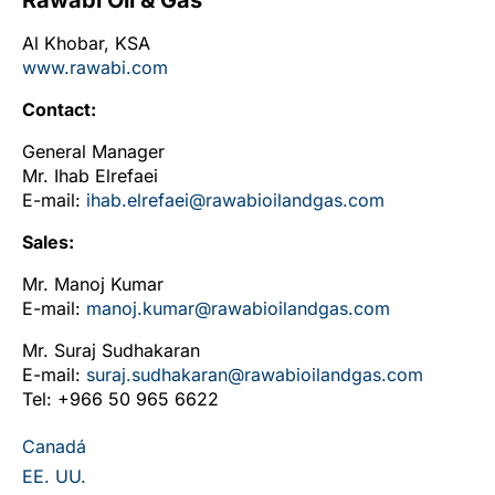
Rawabi Oil & Gas
Al Khobar, KSA
www.rawabi.com
Contact:
General Manager
Mr. Ihab Elrefaei
E-mail:
ihab.elrefaei@rawabioilandgas.com
Sales:
Mr. Manoj Kumar
E-mail:
manoj.kumar@rawabioilandgas.com
Mr. Suraj Sudhakaran
E-mail:
suraj.sudhakaran@rawabioilandgas.com
Tel: +966 50 965 6622
Canadá
EE. UU.