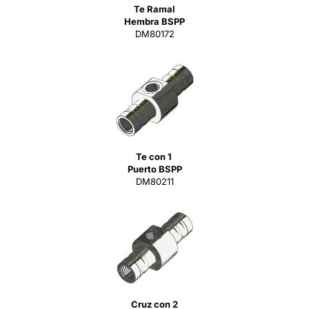
Te Ramal
Hembra BSPP
DM80172
Te con 1
Puerto BSPP
DM80211
Cruz con 2