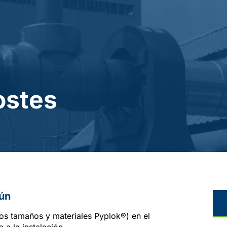
ostes
mún
ios tamaños y materiales Pyplok®) en el