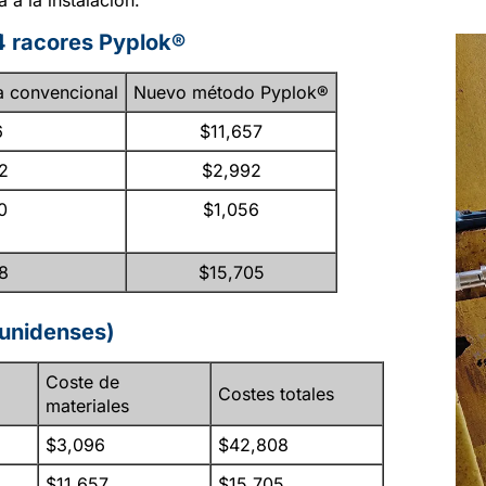
 a la instalación.
4 racores Pyplok®
a convencional
Nuevo método Pyplok®
6
$11,657
2
$2,992
0
$1,056
8
$15,705
ounidenses)
Coste de
Costes totales
materiales
$3,096
$42,808
$11,657
$15,705