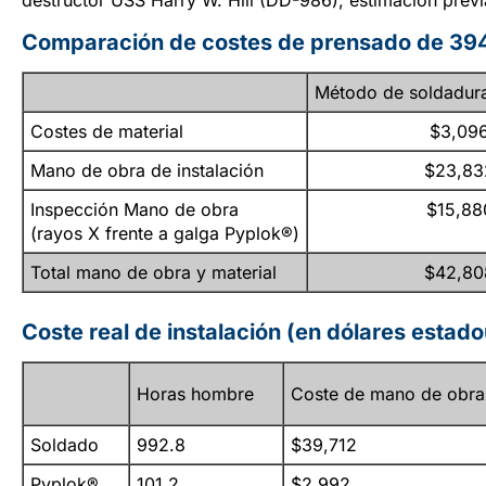
destructor USS Harry W. Hill (DD-986); estimación previa
Comparación de costes de prensado de 39
Método de soldadur
Costes de material
$3,09
Mano de obra de instalación
$23,83
Inspección Mano de obra
$15,88
(rayos X frente a galga Pyplok®)
Total mano de obra y material
$42,80
Coste real de instalación (en dólares estad
Horas hombre
Coste de mano de obra
Soldado
992.8
$39,712
Pyplok®
101.2
$2,992