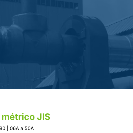
 métrico JIS
80 | 06A a 50A