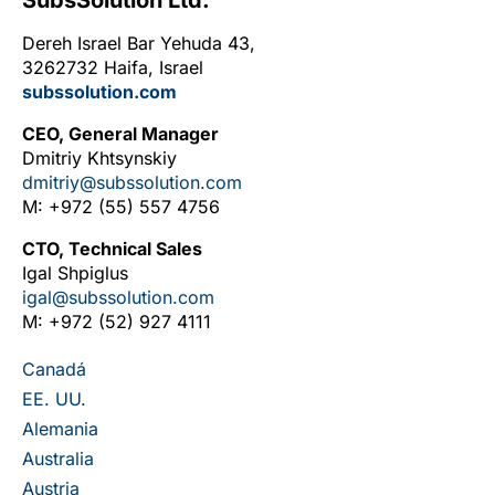
SubsSolution Ltd.
Dereh Israel Bar Yehuda 43,
3262732 Haifa, Israel
subssolution.com
CEO, General Manager
Dmitriy Khtsynskiy
dmitriy@subssolution.com
M: +972 (55) 557 4756
CTO, Technical Sales
Igal Shpiglus
igal@subssolution.com
M: +972 (52) 927 4111
Canadá
EE. UU.
Alemania
Australia
Austria