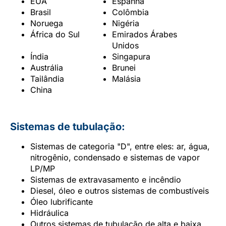
EUA
Espanha
Brasil
Colômbia
Noruega
Nigéria
África do Sul
Emirados Árabes
Unidos
Índia
Singapura
Austrália
Brunei
Tailândia
Malásia
China
Sistemas de tubulação:
Sistemas de categoria "D", entre eles: ar, água,
nitrogênio, condensado e sistemas de vapor
LP/MP
Sistemas de extravasamento e incêndio
Diesel, óleo e outros sistemas de combustíveis
Óleo lubrificante
Hidráulica
Outros sistemas de tubulação de alta e baixa