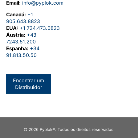
Email:
info@pyplok.com
Canadá:
+1
905.643.8823
EUA:
+1 724.473.0823
Áustria:
+43
7243.51.200
Espanha:
+34
91.813.50.50
Encontrar um
Distribuidor
© 2026 Pyplok®. Todos os direitos reservados.