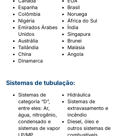
Canadá
EUA
Espanha
Brasil
Colômbia
Noruega
Nigéria
África do Sul
Emirados Árabes
Índia
Unidos
Singapura
Austrália
Brunei
Tailândia
Malásia
China
Angola
Dinamarca
Sistemas de tubulação:
Sistemas de
Hidráulica
categoria “D”,
Sistemas de
entre eles: Ar,
extravasamento e
água, nitrogênio,
incêndio
condensado e
Diesel, óleo e
sistemas de vapor
outros sistemas de
LP/MP
combustíveis