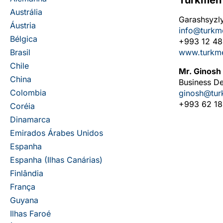
Türkmen 
Austrália
Garashsyzly
Áustria
info@turkm
Bélgica
+993 12 4
Brasil
www.turkm
Chile
Mr. Ginos
China
Business D
Colombia
ginosh@tu
+993 62 18
Coréia
Dinamarca
Emirados Árabes Unidos
Espanha
Espanha (Ilhas Canárias)
Finlândia
França
Guyana
Ilhas Faroé