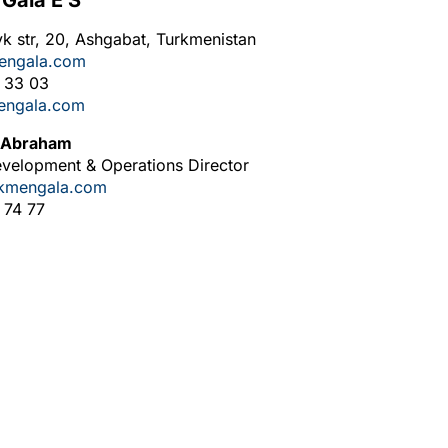
Gala E S
k str, 20, Ashgabat, Turkmenistan
engala.com
8 33 03
engala.com
h Abraham
evelopment & Operations Director
rkmengala.com
 74 77