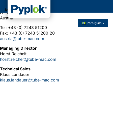
Egon-Schiele-Str. 1
Menu
A-4614 Marchtrenk
Austria
Português
Tel: +43 (0) 7243 51200
Fax: +43 (0) 7243 51200-20
austria@tube-mac.com
Managing Director
Horst Reichelt
horst.reichelt@tube-mac.com
Technical Sales
Klaus Landauer
klaus.landauer@tube-mac.com