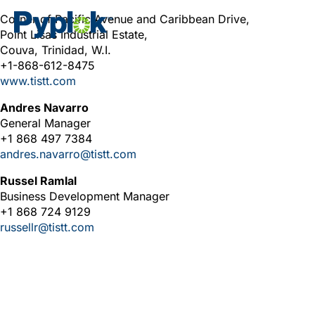
Corner of Pacific Avenue and Caribbean Drive,
Point Lisas Industrial Estate,
Couva, Trinidad, W.I.
+1-868-612-8475
www.tistt.com
Andres Navarro
General Manager
+1 868 497 7384
andres.navarro@tistt.com
Russel Ramlal
Business Development Manager
+1 868 724 9129
russellr@tistt.com