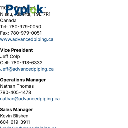
1103 - 7th Street
Nisku, Alberta, T9E 7R1
Canada
Tel: 780-979-0050
Fax: 780-979-0051
www.advancedpiping.ca
Vice President
Jeff Colp
Cell: 780-918-6332
Jeff@advancedpiping.ca
Operations Manager
Nathan Thomas
780-405-1478
nathan@advancedpiping.ca
Sales Manager
Kevin Blishen
604-619-3911