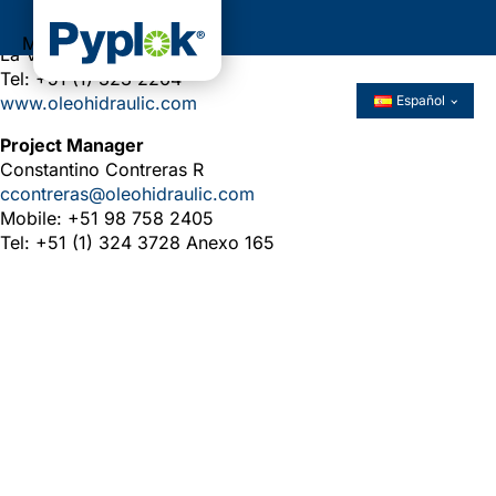
Calle Carlos Gutierrez Noriega 185
Menú
La Victoria - Lima, Peru
Tel: +51 (1) 323 2264
www.oleohidraulic.com
Español
Project Manager
Constantino Contreras R
ccontreras@oleohidraulic.com
Mobile: +51 98 758 2405
Tel: +51 (1) 324 3728 Anexo 165