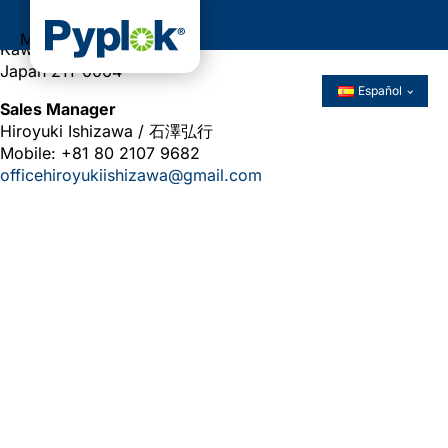
5-4 Imai Minami-cho Nakahara-ku
Menú
Kawasaki-city Kanagawa
Japan 211-0064
Español
Sales Manager
Hiroyuki Ishizawa / 石澤弘行
Mobile: +81 80 2107 9682
officehiroyukiishizawa@gmail.com