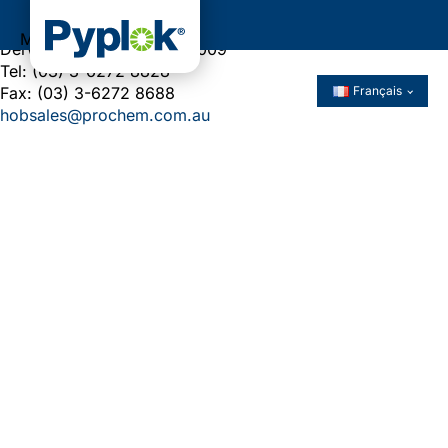
96-98 Central Avenue
Menu
Derwent Park, Tasmania 7009
Tel: (03) 3-6272 8828
Fax: (03) 3-6272 8688
Français
hobsales@prochem.com.au